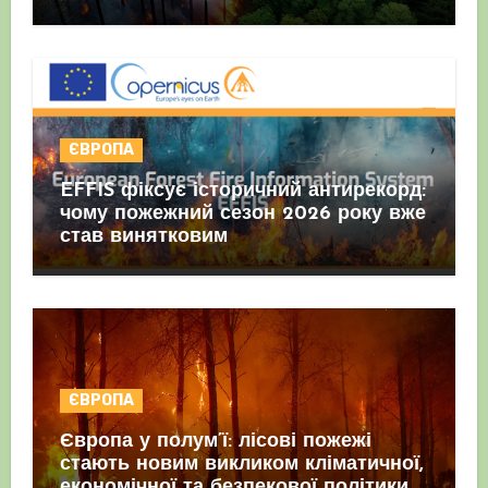
ЄВРОПА
EFFIS фіксує історичний антирекорд:
чому пожежний сезон 2026 року вже
став винятковим
ЄВРОПА
Європа у полум’ї: лісові пожежі
стають новим викликом кліматичної,
економічної та безпекової політики