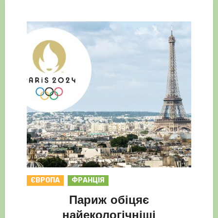
ЄВРОПА
ФРАНЦІЯ
Париж обіцяє
найекологічніші