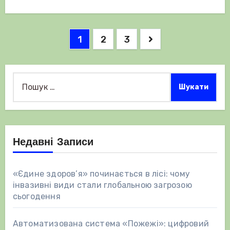
Навігація
1
2
3
записів
Пошук:
Недавні Записи
«Єдине здоров’я» починається в лісі: чому
інвазивні види стали глобальною загрозою
сьогодення
Автоматизована система «Пожежі»: цифровий