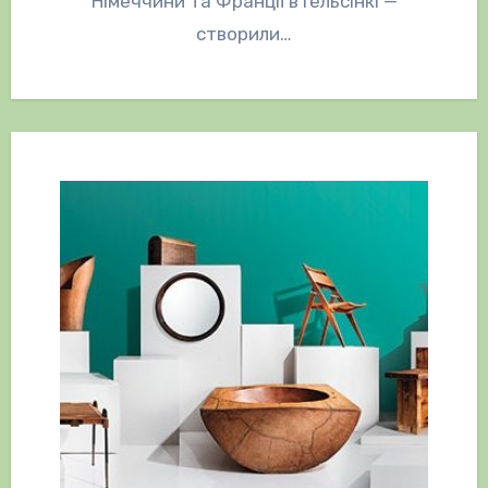
Німеччини та Франції в Гельсінкі —
створили…