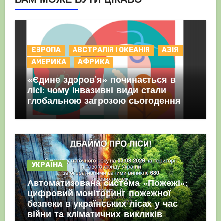
ВАМ МОЖЕ БУТИ ЦІКАВО
ЄВРОПА
АВСТРАЛІЯ І ОКЕАНІЯ
АЗІЯ
АМЕРИКА
АФРИКА
«Єдине здоров’я» починається в
лісі: чому інвазивні види стали
глобальною загрозою сьогодення
УКРАЇНА
Автоматизована система «Пожежі»:
цифровий моніторинг пожежної
безпеки в українських лісах у час
війни та кліматичних викликів