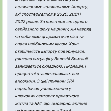
величезними коливаннями імпорту,
які спостерігалися в 2020, 2021 і
2022 роках. За винятком ще одного
серйозного шоку на ринку, ми навряд
чи побачимо ці драматичні піки та
спади найближчим часом. Хоча
стабільність імпорту повернулася,
ринкова ситуація у Великій Британії
залишається складною, і інфляція, і
процентні ставки залишаються
високими. З цієї причини CPA
передбачив уповільнення у
ключових секторах приватного
житла та RMI, що, ймовірно, вплине
на імпорт деревини в 3 та 4