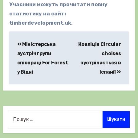
Учасники можуть прочитати повну
статистику на сайті
timberdevelopment.uk.
Навігація
Міністерська
Коаліція Circular
записів
зустріч групи
choises
співпраці For Forest
зустрічається в
у Відні
Іспанії
Пошук: