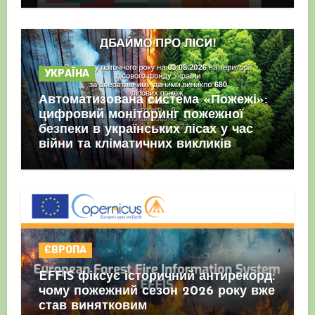
УКРАЇНА
Автоматизована система «Пожежі»:
цифровий моніторинг пожежної
безпеки в українських лісах у час
війни та кліматичних викликів
ЄВРОПА
EFFIS фіксує історичний антирекорд:
чому пожежний сезон 2026 року вже
став винятковим