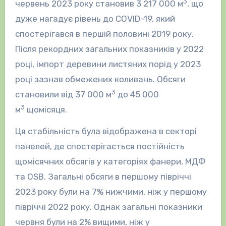
3
червень 2023 року становив 3 217 000 м
, що
дуже нагадує рівень до COVID-19, який
спостерігався в першій половині 2019 року.
Після рекордних загальних показників у 2022
році, імпорт деревини листяних порід у 2023
році зазнав обмежених коливань. Обсяги
3
становили від 37 000 м
до 45 000
3
м
щомісяця.
Ця стабільність була відображена в секторі
панелей, де спостерігається постійність
щомісячних обсягів у категоріях фанери, МДФ
та OSB. Загальні обсяги в першому півріччі
2023 року були на 7% нижчими, ніж у першому
півріччі 2022 року. Однак загальні показники
червня були на 2% вищими, ніж у