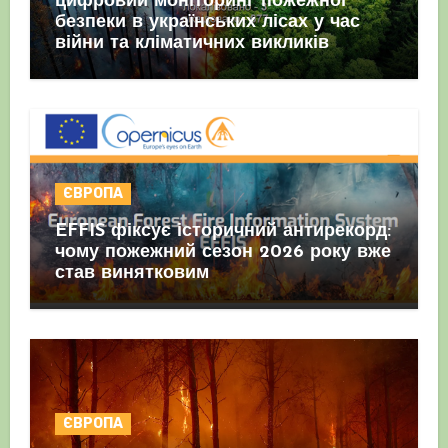
цифровий моніторинг пожежної
безпеки в українських лісах у час
війни та кліматичних викликів
ЄВРОПА
EFFIS фіксує історичний антирекорд:
чому пожежний сезон 2026 року вже
став винятковим
ЄВРОПА