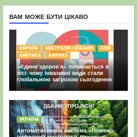
ВАМ МОЖЕ БУТИ ЦІКАВО
ЄВРОПА
АВСТРАЛІЯ І ОКЕАНІЯ
АЗІЯ
АМЕРИКА
АФРИКА
«Єдине здоров’я» починається в
лісі: чому інвазивні види стали
глобальною загрозою сьогодення
УКРАЇНА
Автоматизована система «Пожежі»: