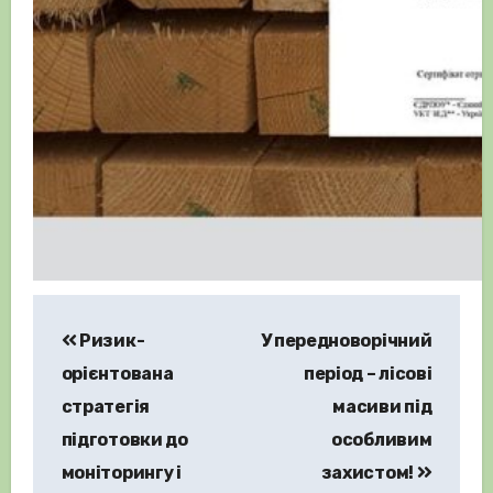
Навігація
Ризик-
У передноворічний
записів
орієнтована
період – лісові
стратегія
масиви під
підготовки до
особливим
моніторингу і
захистом!