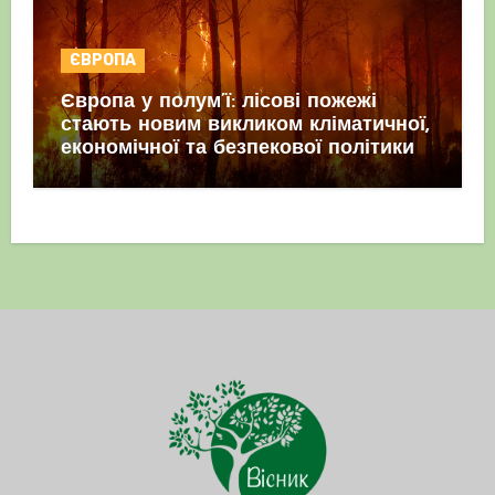
ЄВРОПА
Європа у полум’ї: лісові пожежі
стають новим викликом кліматичної,
економічної та безпекової політики