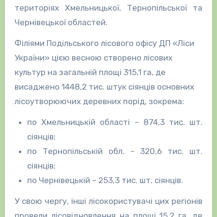
територіях Хмельницької, Тернопільської та
Чернівецької областей.
Філіями Подільського лісового офісу ДП «Ліси
України» цією весною створено лісових
культур на загальній площі 315,1 га, де
висаджено 1448,2 тис. штук сіянців основних
лісоутворюючих деревних порід, зокрема:
по Хмельницькій області – 874,3 тис. шт.
сіянців;
по Тернопільській обл. – 320,6 тис. шт.
сіянців;
по Чернівецькій – 253,3 тис. шт. сіянців.
У свою чергу, інші лісокористувачі цих регіонів
провели лісовідновлення на площі 15,2 га, де