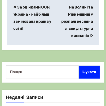
Навігація
За оцінками ООН,
На Волині та
записів
Україна – найбільш
Рівненщині у
замінована країна у
розпалі весняна
світі!
лісокультурна
кампанія
Пошук:
Недавні Записи