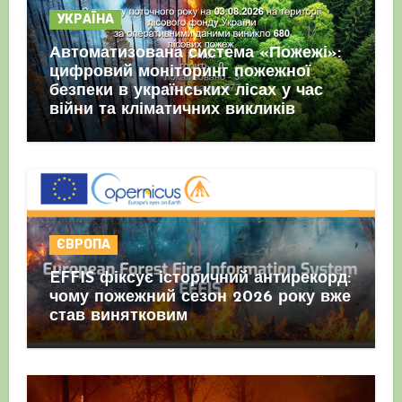
УКРАЇНА
Автоматизована система «Пожежі»:
цифровий моніторинг пожежної
безпеки в українських лісах у час
війни та кліматичних викликів
ЄВРОПА
EFFIS фіксує історичний антирекорд:
чому пожежний сезон 2026 року вже
став винятковим