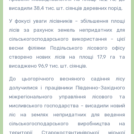
висадили 38,4 тис. шт. сіянців деревних порід.
У фокусі уваги лісівників – збільшення площі
лісів за рахунок земель непридатних для
сільськогосподарського використання – цієї
весни філіями Подільського лісового офісу
створено нових лісів на площі 17,9 га та
висаджено 96,9 тис. шт. сіянців.
До цьогорічного весняного садіння лісу
долучилися і працівники Південно-Західного
міжрегіонального управління лісового та
мисливського господарства – висадили новий
ліс на землях непридатних для ведення
сільськогосподарського виробництва на
території Старокостянтинівської міської