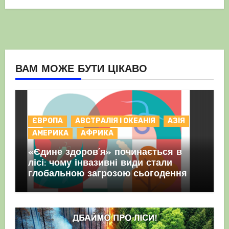
ВАМ МОЖЕ БУТИ ЦІКАВО
ЄВРОПА
АВСТРАЛІЯ І ОКЕАНІЯ
АЗІЯ
АМЕРИКА
АФРИКА
«Єдине здоров’я» починається в
лісі: чому інвазивні види стали
глобальною загрозою сьогодення